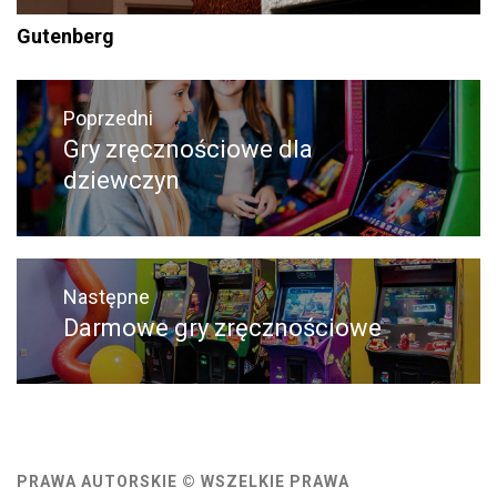
Gutenberg
Nawigacja
wpisu
Poprzedni
Gry zręcznościowe dla
Poprzedni
dziewczyn
wpis:
Następne
Darmowe gry zręcznościowe
Następny
post:
PRAWA AUTORSKIE © WSZELKIE PRAWA