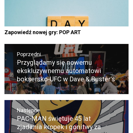
Zapowiedź nowej gry: POP ART
Nawigacja
wpisu
Poprzedni
Przyglądamy się nowemu
Poprzedni
ekskluzywnemu automatowi
wpis:
boksersko-UFC w Dave & Buster’s
Następne
PAC-MAN świętuje 45 lat
Następny
zjadania kropek i gonitwy za
post: