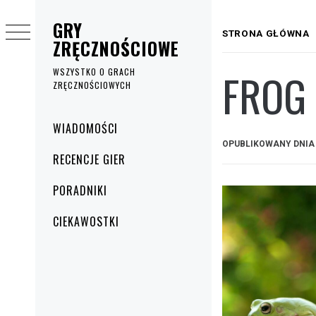
Przejdź
GRY
do
STRONA GŁÓWNA
ZRĘCZNOŚCIOWE
treści
FROG 
WSZYSTKO O GRACH
ZRĘCZNOŚCIOWYCH
Menu
WIADOMOŚCI
główne
OPUBLIKOWANY DNI
RECENCJE GIER
PORADNIKI
CIEKAWOSTKI